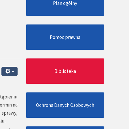
Plan ogólny
Pomoc prawna
Biblioteka
tąpieniu
Termin na
Ochrona Danych Osobowych
 sprawy,
iu.