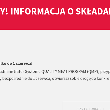
Y! INFORMACJA O SKŁAD
lko do 1 czerwca!
, administrator Systemu QUALITY MEAT PROGRAM (QMP), przy
ty bezpośrednie do 1 czerwca, otwierasz sobie drogę do konkr
CZYTAJ WIĘCEJ...