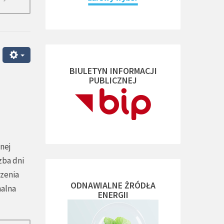
BIULETYN INFORMACJI
PUBLICZNEJ
nej
zba dni
rzenia
ODNAWIALNE ŻRÓDŁA
nalna
ENERGII