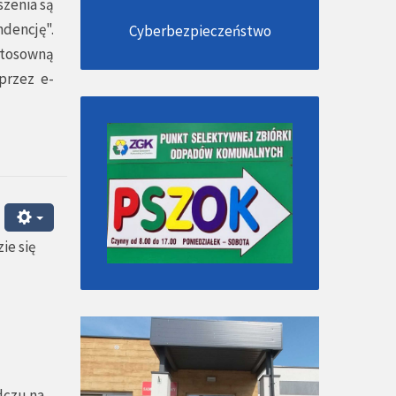
szenia są
ndencję".
Cyberbezpieczeństwo
stosowną
przez e-
ie się
dczu na