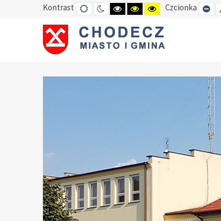
Kontrast
Czcionka
DEFAULT
TRYB
HIGH
HIGH
HIGH
SE
MODE
NOCNY
CONTRAST
CONTRAST
CONTRAST
SM
BLACK
BLACK
YELLOW
FO
WHITE
YELLOW
BLACK
MODE
MODE
MODE