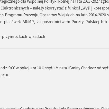
egicznego dla Wspólnej Polityki Rolnej na lata 2023-2027 zgło
 Elektronicznych
– należy skorzystać z funkcji „Wyślij korespo
ch Programu Rozwoju Obszarów Wiejskich na lata 2014-2020 
o placówek ARiMR, za pośrednictwem Poczty Polskiej lub 
po-przymrozkach-w-sadach
odz. 9:00 w pokoju nr 10 Urzędu Miasta i Gminy Chodecz odbędz
portu.
dstawowej w Chodczu oraz Przedszkola Samorządowego w Cho