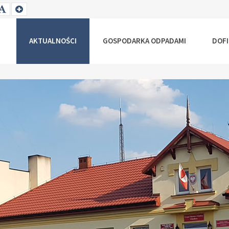
T
SET
SET
ALLER
DEFAULT
LARGER
NT
FONT
FONT
AKTUALNOŚCI
GOSPODARKA ODPADAMI
DOF