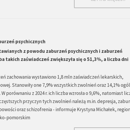
aburzeń psychicznych
ystawianych z powodu zaburzeń psychicznych i zaburzeń
ba takich zaświadczeń zwiększyła się o 51,3%, a liczba dni
zeń zachowania wystawiono 1,8 mln zaświadczeń lekarskich,
bowej. Stanowiły one 7,9% wszystkich zwolnień oraz 14,1% ogól
W porównaniu z 2024 r. ich liczba wzrosła o 9,6%, natomiast lic
jczęstszych przyczyn tych zwolnień należą m.in. depresja, zabu
bowości oraz schizofrenia - informuje Krystyna Michałek, regio
sko-pomorskim