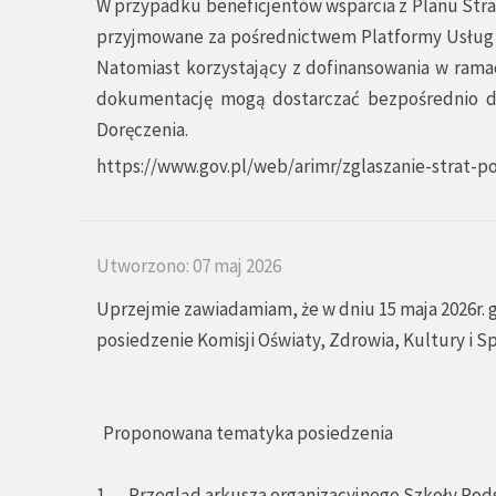
W przypadku beneficjentów wsparcia z Planu Strat
przyjmowane za pośrednictwem
Platformy Usług
Natomiast korzystający z dofinansowania w rama
dokumentację mogą dostarczać bezpośrednio d
Doręczenia.
https://www.gov.pl/web/arimr/zglaszanie-strat-
Utworzono: 07 maj 2026
Uprzejmie zawiadamiam, że w dniu 15 maja 2026r. g
posiedzenie Komisji Oświaty, Zdrowia, Kultury i S
Proponowana tematyka posiedzenia
1. Przegląd arkusza organizacyjnego Szkoły Po