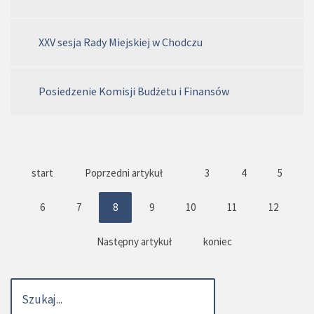
XXV sesja Rady Miejskiej w Chodczu
Posiedzenie Komisji Budżetu i Finansów
start
Poprzedni artykuł
3
4
5
6
7
8
9
10
11
12
Następny artykuł
koniec