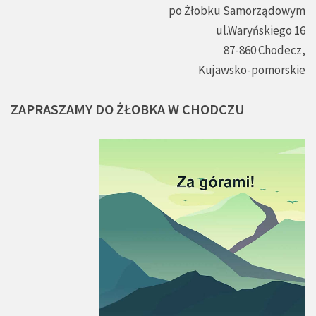
po Żłobku Samorządowym
ul.Waryńskiego 16
87-860 Chodecz,
Kujawsko-pomorskie
ZAPRASZAMY
DO
ŻŁOBKA
W
CHODCZU