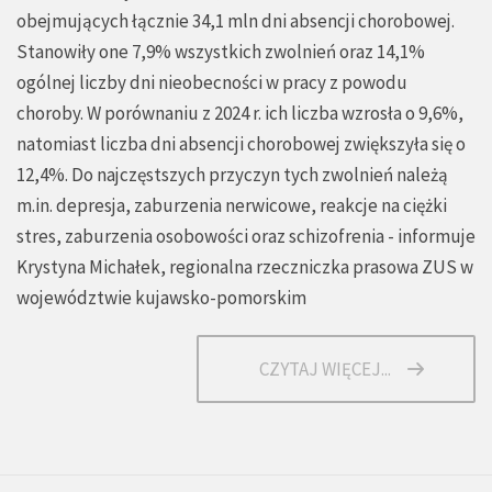
obejmujących łącznie 34,1 mln dni absencji chorobowej.
Stanowiły one 7,9% wszystkich zwolnień oraz 14,1%
ogólnej liczby dni nieobecności w pracy z powodu
choroby. W porównaniu z 2024 r. ich liczba wzrosła o 9,6%,
natomiast liczba dni absencji chorobowej zwiększyła się o
12,4%. Do najczęstszych przyczyn tych zwolnień należą
m.in. depresja, zaburzenia nerwicowe, reakcje na ciężki
stres, zaburzenia osobowości oraz schizofrenia - informuje
Krystyna Michałek, regionalna rzeczniczka prasowa ZUS w
województwie kujawsko-pomorskim
CZYTAJ WIĘCEJ...