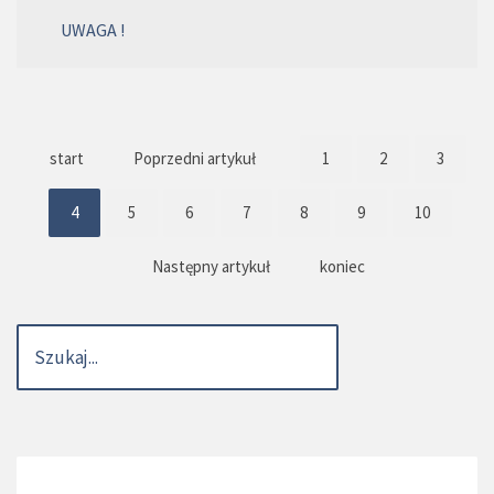
UWAGA !
start
Poprzedni artykuł
1
2
3
4
5
6
7
8
9
10
Następny artykuł
koniec