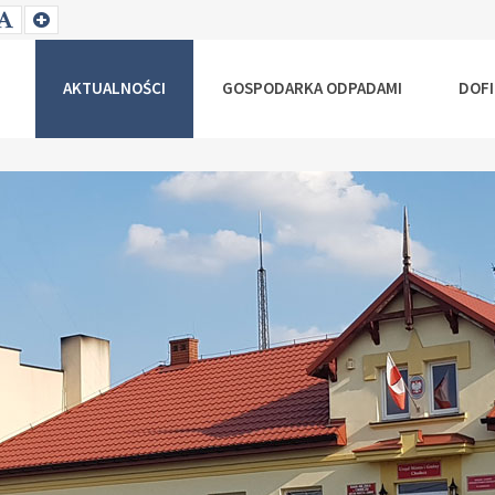
T
SET
SET
ALLER
DEFAULT
LARGER
NT
FONT
FONT
AKTUALNOŚCI
GOSPODARKA ODPADAMI
DOF