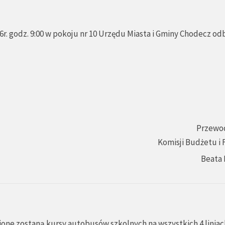
r. godz. 9:00 w pokoju nr 10 Urzędu Miasta i Gminy Chodecz od
Przewo
Komisji Budżetu i
Beata 
ione zostaną kursy autobusów szkolnych na wszystkich 4 liniac