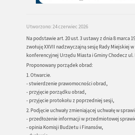
Utworzono: 24 czerwiec 2026
Na podstawie art. 20 ust. 3 ustawy z dnia 8 marca 1
zwołuję XXVII nadzwyczajną sesję Rady Miejskiej w 
konferencyjnej Urzędu Miasta i Gminy Chodecz ul. Ka
Proponowany porządek obrad:
1. Otwarcie.
- stwierdzenie prawomocności obrad,
- przyjęcie porządku obrad,
- przyjęcie protokołu z poprzedniej sesji,
2. Podjęcie uchwały zmieniającej uchwałę w spraw
- przedłożenie informacji w przedmiotowej sprawie
- opinia Komisji Budżetu i Finansów,