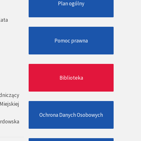
Plan ogólny
lata
Pomoc prawna
Biblioteka
dniczący
Miejskiej
Ochrona Danych Osobowych
ardowska