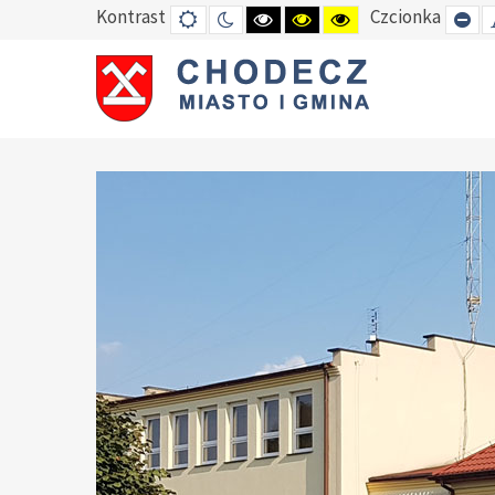
Kontrast
Czcionka
DEFAULT
TRYB
HIGH
HIGH
HIGH
SE
MODE
NOCNY
CONTRAST
CONTRAST
CONTRAST
SM
BLACK
BLACK
YELLOW
FO
WHITE
YELLOW
BLACK
MODE
MODE
MODE