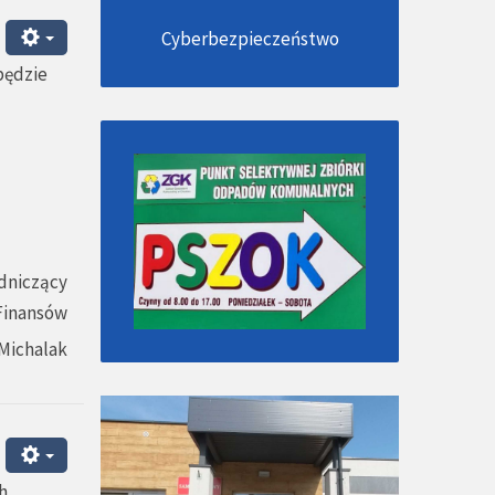
Cyberbezpieczeństwo
będzie
dniczący
 Finansów
Michalak
h.