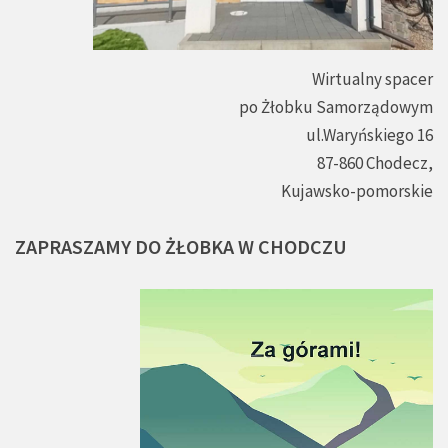
Wirtualny spacer
po Żłobku Samorządowym
ul.Waryńskiego 16
87-860 Chodecz,
Kujawsko-pomorskie
ZAPRASZAMY
DO
ŻŁOBKA
W
CHODCZU