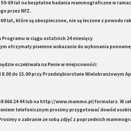
u 50-69 lat na bezpłatne badania mammograficzne w rama
ego przez NFZ.
9 lat, które są ubezpieczone, nie są leczone z powodu rak
 Programu w ciągu ostatnich 24 miesięcy
jącym otrzymały pisemne wskazanie do wykonania ponowne
dzie oczekiwała na Panie w miejscowości:
 8.00 do 15.00 przy Przedsiębiorstwie Wielobranżowym Api
58 666 24 44 lub na
http://www.mammo.pl/formularz
. W ce
czeniem telefonicznym prosimy przygotować dowód osobis
Prosimy o zabranie ze sobą zdjęć z poprzednich mammogra