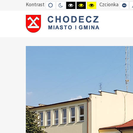
Kontrast
Czcionka
DEFAULT
TRYB
HIGH
HIGH
HIGH
SE
MODE
NOCNY
CONTRAST
CONTRAST
CONTRAST
SM
BLACK
BLACK
YELLOW
FO
WHITE
YELLOW
BLACK
MODE
MODE
MODE