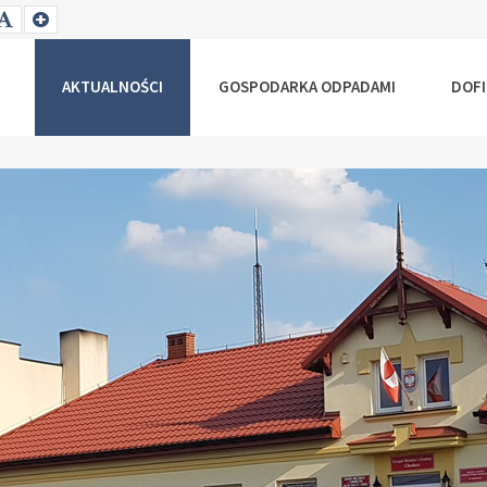
T
SET
SET
ALLER
DEFAULT
LARGER
NT
FONT
FONT
AKTUALNOŚCI
GOSPODARKA ODPADAMI
DOF