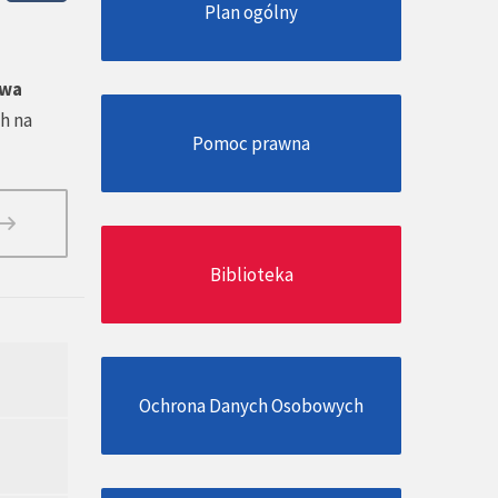
Plan ogólny
wa
h na
Pomoc prawna
Biblioteka
Ochrona Danych Osobowych