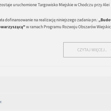
 zostaje uruchomione Targowisko Miejskie w Chodczu przy Alei
 dofinansowanie na realizację niniejszego zadania pn.:
„Budo
towarzyszącą"
w ramach Programu Rozwoju Obszarów Wiejskic
CZYTAJ WIĘCEJ...
r.