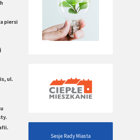
ch
a piersi
j
s, ul.
lu
ty.
fii.
Sesje Rady Miasta