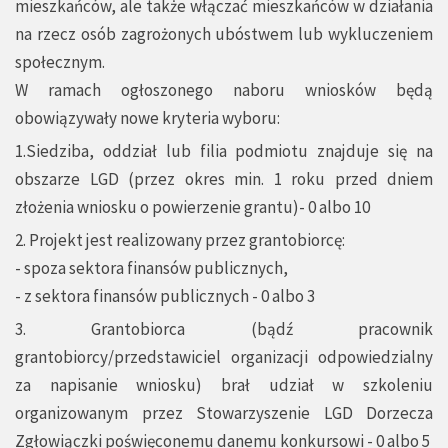
mieszkańców, ale także włączać mieszkańców w działania
na rzecz osób zagrożonych ubóstwem lub wykluczeniem
społecznym.
W ramach ogłoszonego naboru wniosków będą
obowiązywały nowe kryteria wyboru:
1.Siedziba, oddział lub filia podmiotu znajduje się na
obszarze LGD (przez okres min. 1 roku przed dniem
złożenia wniosku o powierzenie grantu)- 0 albo 10
2. Projekt jest realizowany przez grantobiorcę:
- spoza sektora finansów publicznych,
- z sektora finansów publicznych - 0 albo 3
3. Grantobiorca (bądź pracownik
grantobiorcy/przedstawiciel organizacji odpowiedzialny
za napisanie wniosku) brał udział w szkoleniu
organizowanym przez Stowarzyszenie LGD Dorzecza
Zgłowiączki poświęconemu danemu konkursowi - 0 albo 5