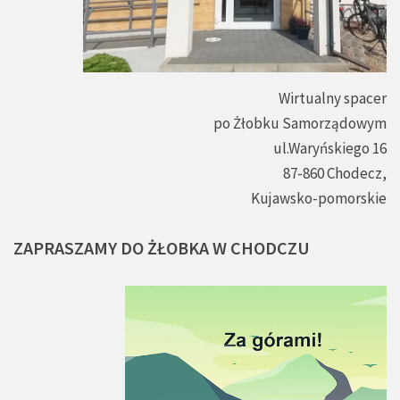
Wirtualny spacer
po Żłobku Samorządowym
ul.Waryńskiego 16
87-860 Chodecz,
Kujawsko-pomorskie
ZAPRASZAMY
DO
ŻŁOBKA
W
CHODCZU