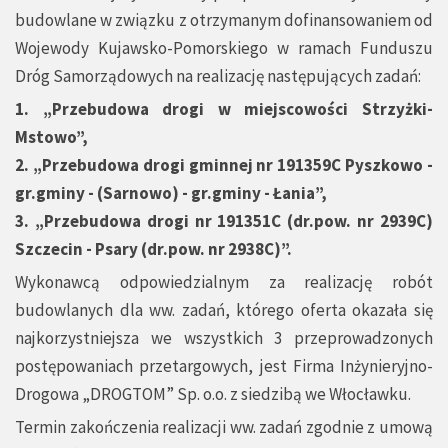
budowlane w związku z otrzymanym dofinansowaniem od
Wojewody Kujawsko-Pomorskiego w ramach Funduszu
Dróg Samorządowych na realizację następujących zadań:
1. „Przebudowa drogi w miejscowości Strzyżki-
Mstowo”,
2. „Przebudowa drogi gminnej nr 191359C Pyszkowo -
gr.gminy - (Sarnowo) - gr.gminy - Łania”,
3. „Przebudowa drogi nr 191351C (dr.pow. nr 2939C)
Szczecin - Psary (dr.pow. nr 2938C)”.
Wykonawcą odpowiedzialnym za realizację robót
budowlanych dla ww. zadań, którego oferta okazała się
najkorzystniejsza we wszystkich 3 przeprowadzonych
postępowaniach przetargowych, jest Firma Inżynieryjno-
Drogowa „DROGTOM” Sp. o.o. z siedzibą we Włocławku.
Termin zakończenia realizacji ww. zadań zgodnie z umową