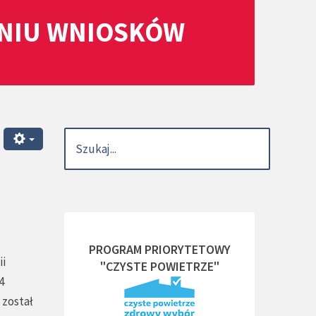
ANIU WNIOSKÓW
PROGRAM PRIORYTETOWY
ii
"CZYSTE POWIETRZE"
4
 został