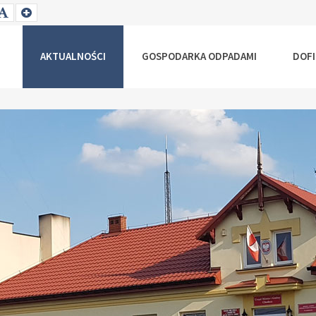
T
SET
SET
ALLER
DEFAULT
LARGER
NT
FONT
FONT
AKTUALNOŚCI
GOSPODARKA ODPADAMI
DOF