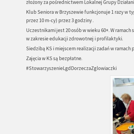
złożony za pośrednictwem Lokalnej Grupy Działani
Klub Seniora w Brzyszewie funkcjonuje 1 razy w tygo
przez 10 m-cy) przez 3 godziny .
Uczestnikami jest 20 osób w wieku 60+. W ramach s
w zakresie edukacji zdrowotnej i profilaktyki.
Siedzibą KS i miejscem realizacji zadań w ramach p
Zajęcia w KS są bezpłatne.
#StowarzyszenieLgdDorzeczaZglowiaczki