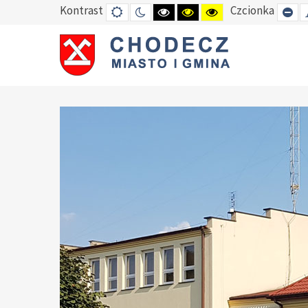
Kontrast
Czcionka
DEFAULT
TRYB
HIGH
HIGH
HIGH
SE
MODE
NOCNY
CONTRAST
CONTRAST
CONTRAST
SM
BLACK
BLACK
YELLOW
FO
WHITE
YELLOW
BLACK
MODE
MODE
MODE