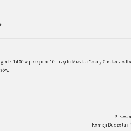
e
godz. 14:00 w pokoju nr 10 Urzędu Miasta i Gminy Chodecz odbę
nsów.
Przewo
Komisji Budżetu i