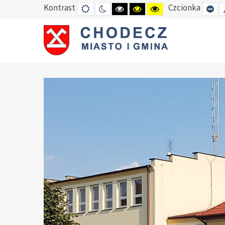
Kontrast
Czcionka
DEFAULT
TRYB
HIGH
HIGH
HIGH
SE
MODE
NOCNY
CONTRAST
CONTRAST
CONTRAST
SM
BLACK
BLACK
YELLOW
FO
WHITE
YELLOW
BLACK
MODE
MODE
MODE