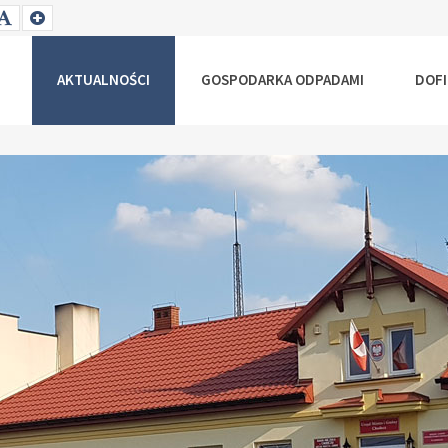
T
SET
SET
ALLER
DEFAULT
LARGER
NT
FONT
FONT
AKTUALNOŚCI
GOSPODARKA ODPADAMI
DOF