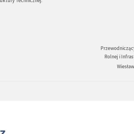
ruktury Technicznej.
Przewodniczący
Rolnej i Infra
Wiesław