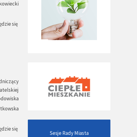
kowiecki
dzie się
dniczący
atelskiej
odowiska
atkowska
dzie się
Sesje Rady Miasta