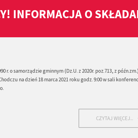
Y! INFORMACJA O SKŁAD
990 r. o samorządzie gminnym (Dz.U. z 2020r. poz.713, z późn.zm.
Chodczu na dzień 18 marca 2021 roku godz. 9:00 w sali konferenc
o.
CZYTAJ WIĘCEJ...