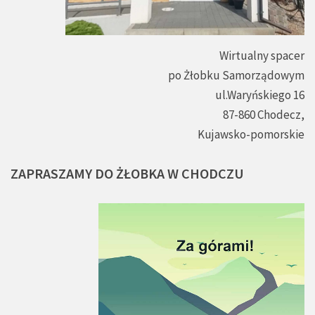
Wirtualny spacer
po Żłobku Samorządowym
ul.Waryńskiego 16
87-860 Chodecz,
Kujawsko-pomorskie
ZAPRASZAMY
DO
ŻŁOBKA
W
CHODCZU