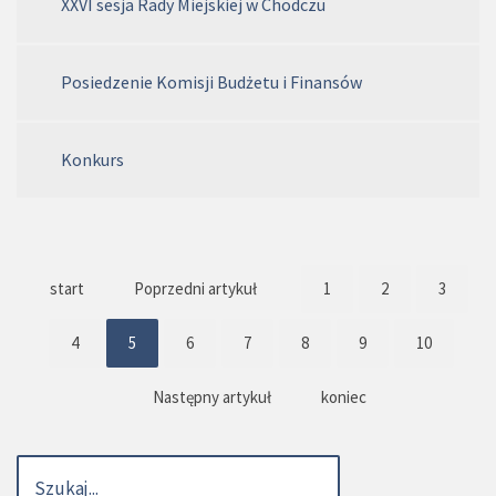
XXVI sesja Rady Miejskiej w Chodczu
Posiedzenie Komisji Budżetu i Finansów
Konkurs
start
Poprzedni artykuł
1
2
3
4
5
6
7
8
9
10
Następny artykuł
koniec