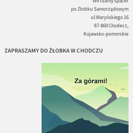
Wirtualny spacer
po Żłobku Samorządowym
ul.Waryńskiego 16
87-860 Chodecz,
Kujawsko-pomorskie
ZAPRASZAMY
DO
ŻŁOBKA
W
CHODCZU