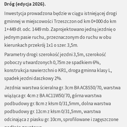
Dróg (edycja 2026).
Inwestycja prowadzona będzie w ciągu istniejącej drogi
gminnej w miejscowości Trzeszczon od km 0+000 do km
1+449 dł. odc. 1449 mb. Zaprojektowano jedną jezdnię o
jednym pasie ruchu, przeznaczonym do ruchu w obu
kierunkach przekrój 1x1 o szer. 3,5m.
Parametry drogi: szerokość jezdni 3,5m, szerokość
poboczy utwardzonych 0,75m ze spadkiem 6%,
konstrukcja nawierzchni o KR1, droga gminna klasy L,
spadek jezdni daszkowy 2%.
Jezdnia: warstwa ścieralna gr. 3cm BA AC8S50/70, warstwa
wiążąca gr. 4cm z BA AC11W50/70, górna warstwa
podbudowy gr. 8cm z kłsm 0/31,5mm, dolna warstwa
podbudowy gr. 12cm z kłsm 0/31,5mm, warstwa
odcinająca z piasku gr. 10cm, sprofilowane i zagęszczone