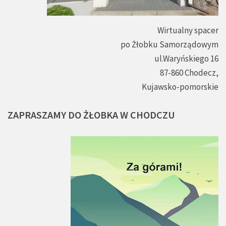
Wirtualny spacer
po Żłobku Samorządowym
ul.Waryńskiego 16
87-860 Chodecz,
Kujawsko-pomorskie
ZAPRASZAMY
DO
ŻŁOBKA
W
CHODCZU