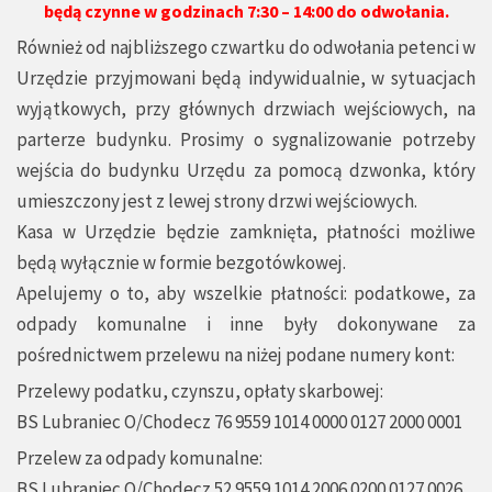
będą czynne w godzinach 7:30 – 14:00 do odwołania.
Również od najbliższego czwartku do odwołania petenci w
Urzędzie przyjmowani będą indywidualnie, w sytuacjach
wyjątkowych, przy głównych drzwiach wejściowych, na
parterze budynku. Prosimy o sygnalizowanie potrzeby
wejścia do budynku Urzędu za pomocą dzwonka, który
umieszczony jest z lewej strony drzwi wejściowych.
Kasa w Urzędzie będzie zamknięta, płatności możliwe
będą wyłącznie w formie bezgotówkowej.
Apelujemy o to, aby wszelkie płatności: podatkowe, za
odpady komunalne i inne były dokonywane za
pośrednictwem przelewu na niżej podane numery kont:
Przelewy podatku, czynszu, opłaty skarbowej:
BS Lubraniec O/Chodecz 76 9559 1014 0000 0127 2000 0001
Przelew za odpady komunalne:
BS Lubraniec O/Chodecz 52 9559 1014 2006 0200 0127 0026