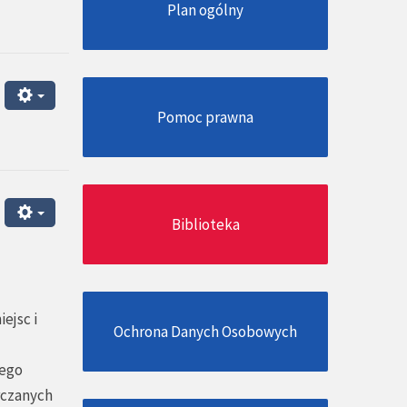
Plan ogólny
Pomoc prawna
Biblioteka
ejsc i
Ochrona Danych Osobowych
jego
rczanych