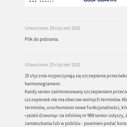
Utworzono: 29 styczeń 2021
Plik do pobrania.
Utworzono: 25 styczeń 2021
25 stycznia rozpoczynają się szczepienia przeciwk
harmonogramem.
Każdy senior zainteresowany szczepieniem przeci
szczepionek nie ma obecnie wolnych terminów. Aby 
terminów, uruchomiono nowe funkcjonalności, kt
• jeżeli dzwoniąc na infolinię nr 989 senior usłysz
zamieszkania lub w pobliżu - powinien podać kons