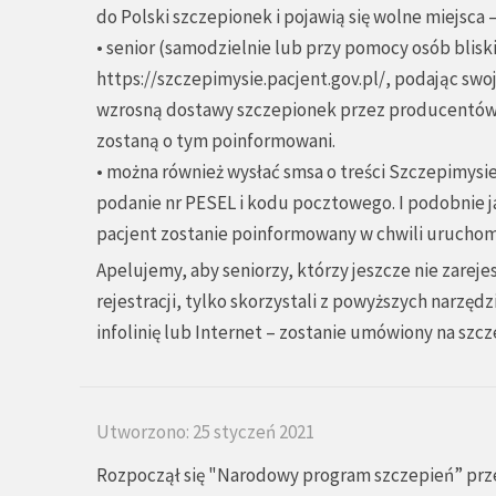
do Polski szczepionek i pojawią się wolne miejsca
• senior (samodzielnie lub przy pomocy osób blisk
https://szczepimysie.pacjent.gov.pl/
, podając swo
wzrosną dostawy szczepionek przez producentów i 
zostaną o tym poinformowani.
• można również wysłać smsa o treści Szczepimysi
podanie nr PESEL i kodu pocztowego. I podobnie ja
pacjent zostanie poinformowany w chwili urucho
Apelujemy, aby seniorzy, którzy jeszcze nie zarejes
rejestracji, tylko skorzystali z powyższych narzęd
infolinię lub Internet – zostanie umówiony na szcz
Utworzono: 25 styczeń 2021
Rozpoczął się "Narodowy program szczepień” prze