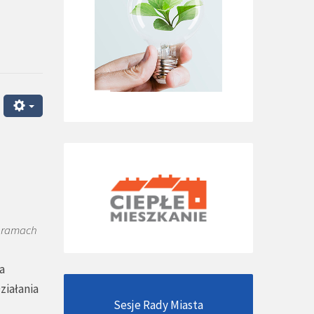
w ramach
a
ziałania
Sesje Rady Miasta