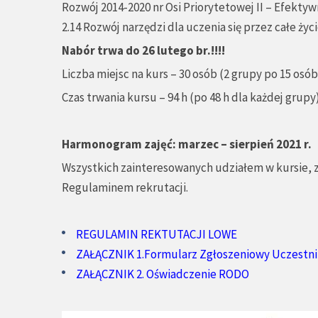
Rozwój 2014-2020 nr Osi Priorytetowej II – Efektyw
2.14 Rozwój narzędzi dla uczenia się przez całe życi
Nabór trwa do 26 lutego br.!!!!
Liczba miejsc na kurs – 30 osób (2 grupy po 15 osób
Czas trwania kursu – 94 h (po 48 h dla każdej grupy
Harmonogram zajęć: marzec – sierpień 2021 r.
Wszystkich zainteresowanych udziałem w kursie,
Regulaminem rekrutacji.
REGULAMIN REKTUTACJI LOWE
ZAŁĄCZNIK 1.Formularz Zgłoszeniowy Uczestn
ZAŁĄCZNIK 2. Oświadczenie RODO