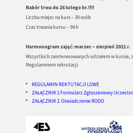
Nabór trwa do 26 lutego br.!!!!
Liczba miejsc na kurs – 30 osób
Czas trwania kursu – 94 h
Harmonogram zajęć: marzec – sierpień 2021 r.
Wszystkich zainteresowanych udziałem w kursie,
Regulaminem rekrutacji.
REGULAMIN REKTUTACJI LOWE
ZAŁĄCZNIK 1.Formularz Zgłoszeniowy Uczestn
ZAŁĄCZNIK 2. Oświadczenie RODO