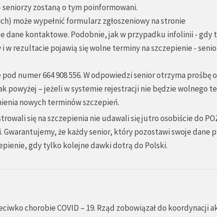
 – seniorzy zostaną o tym poinformowani.
ich) może wypełnić formularz zgłoszeniowy na stronie
je dane kontaktowe. Podobnie, jak w przypadku infolinii - gdy 
w rezultacie pojawią się wolne terminy na szczepienie - senio
e pod numer 664 908 556. W odpowiedzi senior otrzyma prośbę o
k powyżej – jeżeli w systemie rejestracji nie będzie wolnego t
mienia nowych terminów szczepień.
trowali się na szczepienia nie udawali się jutro osobiście do P
zi. Gwarantujemy, że każdy senior, który pozostawi swoje dane 
epienie, gdy tylko kolejne dawki dotrą do Polski.
ciwko chorobie COVID – 19. Rząd zobowiązał do koordynacji ak