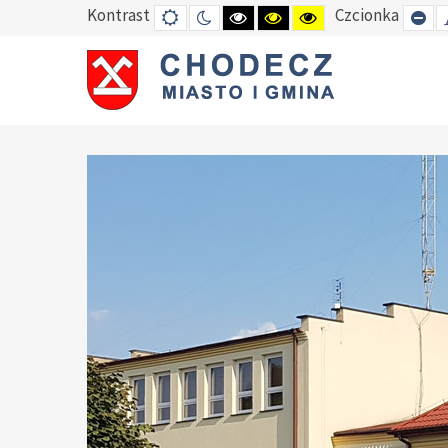
Kontrast
Czcionka
DEFAULT
TRYB
HIGH
HIGH
HIGH
SE
MODE
NOCNY
CONTRAST
CONTRAST
CONTRAST
SM
BLACK
BLACK
YELLOW
FO
WHITE
YELLOW
BLACK
MODE
MODE
MODE