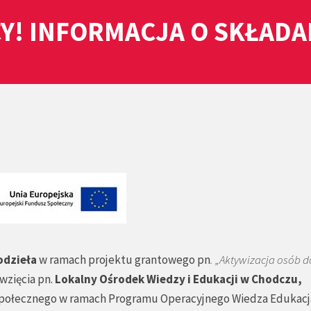
Y! INFORMACJA O SKŁAD
odzieła
w ramach projektu grantowego pn
. „Aktywizacja osób d
wzięcia pn.
Lokalny Ośrodek Wiedzy i Edukacji w Chodczu,
połecznego w ramach Programu Operacyjnego Wiedza Edukacj