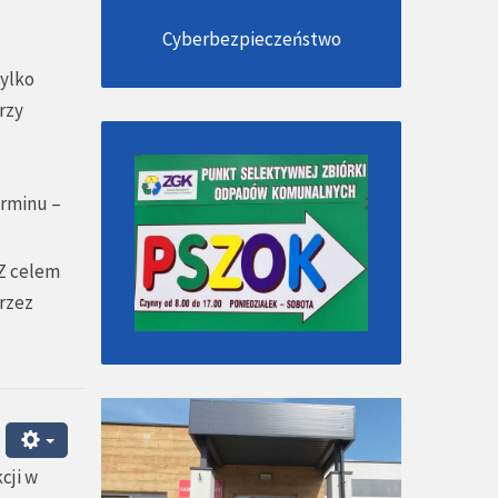
Cyberbezpieczeństwo
tylko
rzy
erminu –
OZ celem
przez
cji w