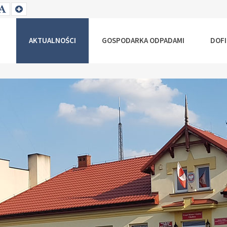
T
SET
SET
ALLER
DEFAULT
LARGER
NT
FONT
FONT
AKTUALNOŚCI
GOSPODARKA ODPADAMI
DOF