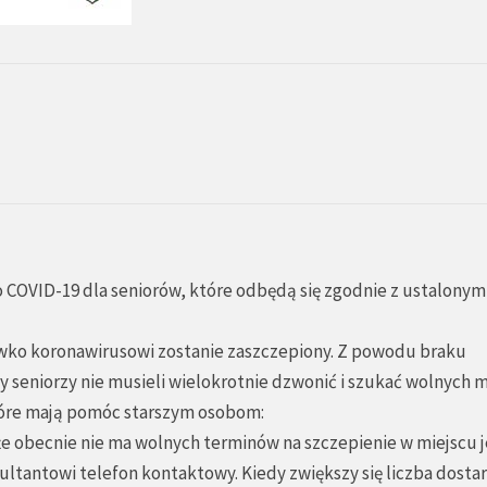
o COVID-19 dla seniorów, które odbędą się zgodnie z ustalonym
wko koronawirusowi zostanie zaszczepiony. Z powodu braku
seniorzy nie musieli wielokrotnie dzwonić i szukać wolnych mi
óre mają pomóc starszym osobom:
y, że obecnie nie ma wolnych terminów na szczepienie w miejscu 
ultantowi telefon kontaktowy. Kiedy zwiększy się liczba dosta