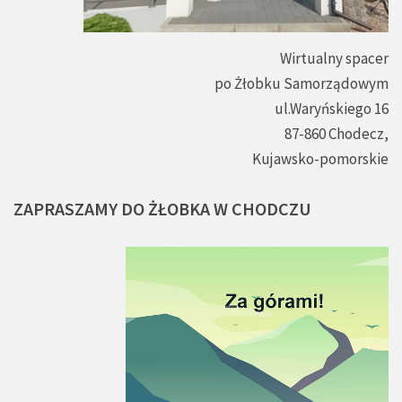
Wirtualny spacer
po Żłobku Samorządowym
ul.Waryńskiego 16
87-860 Chodecz,
Kujawsko-pomorskie
ZAPRASZAMY
DO
ŻŁOBKA
W
CHODCZU