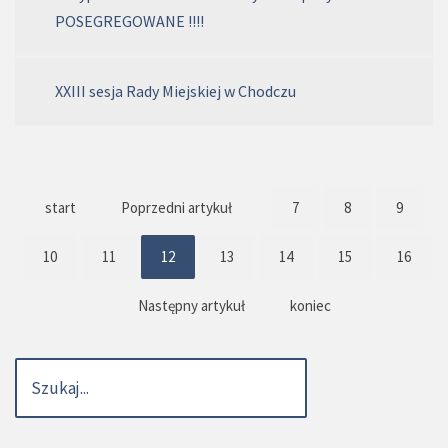
POSEGREGOWANE !!!!
XXIII sesja Rady Miejskiej w Chodczu
start
Poprzedni artykuł
7
8
9
10
11
12
13
14
15
16
Następny artykuł
koniec