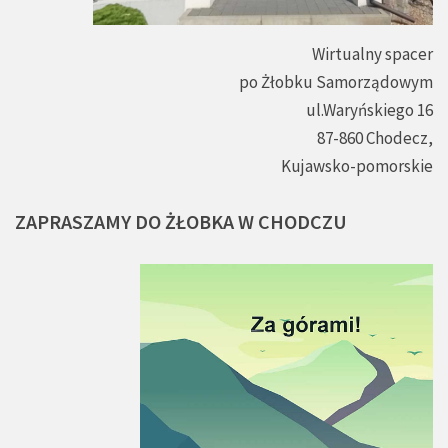
Wirtualny spacer
po Żłobku Samorządowym
ul.Waryńskiego 16
87-860 Chodecz,
Kujawsko-pomorskie
ZAPRASZAMY
DO
ŻŁOBKA
W
CHODCZU