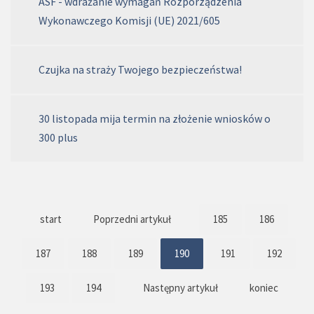
ASF - wdrażanie wymagań Rozporządzenia
Wykonawczego Komisji (UE) 2021/605
Czujka na straży Twojego bezpieczeństwa!
30 listopada mija termin na złożenie wniosków o
300 plus
start
Poprzedni artykuł
185
186
187
188
189
190
191
192
193
194
Następny artykuł
koniec