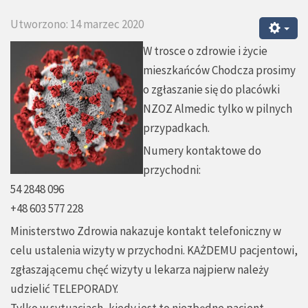
Utworzono: 14 marzec 2020
W trosce o zdrowie i życie
mieszkańców Chodcza prosimy
o zgłaszanie się do placówki
NZOZ Almedic tylko w pilnych
przypadkach.
Numery kontaktowe do
przychodni:
54 2848 096
+48 603 577 228
Ministerstwo Zdrowia nakazuje kontakt telefoniczny w
celu ustalenia wizyty w przychodni. KAŻDEMU pacjentowi,
zgłaszającemu chęć wizyty u lekarza najpierw należy
udzielić TELEPORADY.