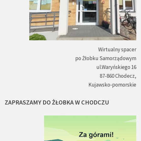
Wirtualny spacer
po Żłobku Samorządowym
ul.Waryńskiego 16
87-860 Chodecz,
Kujawsko-pomorskie
ZAPRASZAMY
DO
ŻŁOBKA
W
CHODCZU