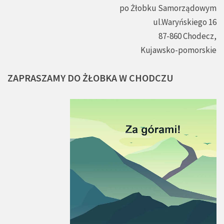
po Żłobku Samorządowym
ul.Waryńskiego 16
87-860 Chodecz,
Kujawsko-pomorskie
ZAPRASZAMY
DO
ŻŁOBKA
W
CHODCZU