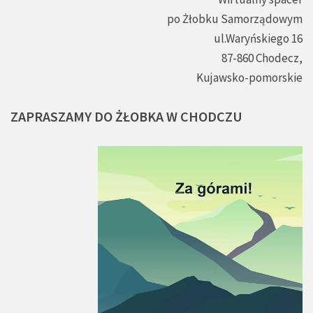
po Żłobku Samorządowym
ul.Waryńskiego 16
87-860 Chodecz,
Kujawsko-pomorskie
ZAPRASZAMY
DO
ŻŁOBKA
W
CHODCZU