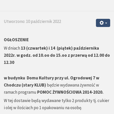
Utworzono: 10 październik 2022
OGŁOSZENIE
W dniach
13 (czwartek) i 14 (piątek) października
2022r. w godz. od 10.oo do 15.oo
z przerwą od 12.00 do
12.30
w budynku Domu Kultury przy ul. Ogrodowej 7 w
Chodczu (stary KLUB)
będzie wydawana żywność w
ramach programu
POMOC ŻYWNOŚCIOWA 2014-2020.
W tej dostawie będą wydawane tylko 2 produkty tj. cukier
i olej w ilościach po 1 opakowaniu na osobę.