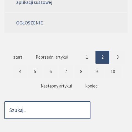
aplikacji suszowej
OGŁOSZENIE
start
Poprzedni artykuł
1
2
3
4
5
6
7
8
9
10
Następny artykuł
koniec