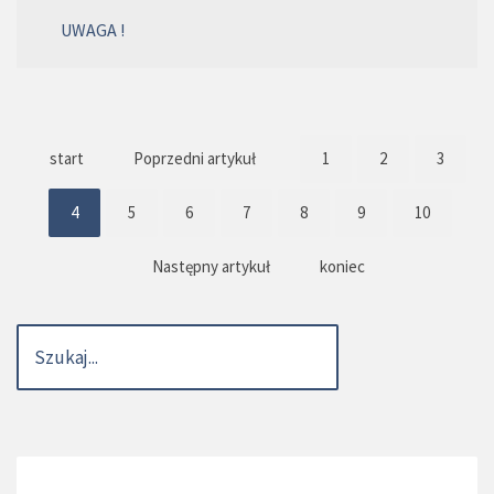
UWAGA !
start
Poprzedni artykuł
1
2
3
4
5
6
7
8
9
10
Następny artykuł
koniec