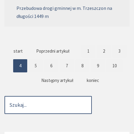
Przebudowa drogi gminnej w m. Trzeszczon na
długości 1449 m
start
Poprzedni artykuł
1
2
3
4
5
6
7
8
9
10
Następny artykuł
koniec