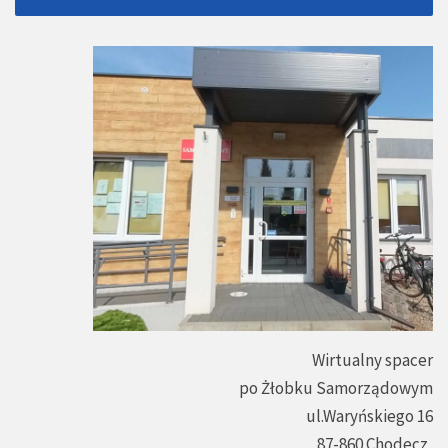
Wirtualny spacer
po Żłobku Samorządowym
ul.Waryńskiego 16
87-860 Chodecz,