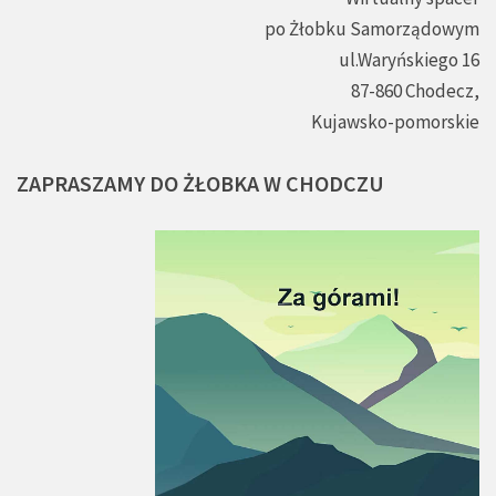
po Żłobku Samorządowym
ul.Waryńskiego 16
87-860 Chodecz,
Kujawsko-pomorskie
ZAPRASZAMY
DO
ŻŁOBKA
W
CHODCZU