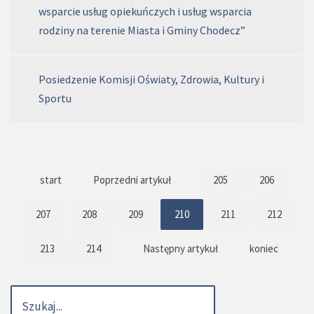
wsparcie usług opiekuńczych i usług wsparcia
rodziny na terenie Miasta i Gminy Chodecz”
Posiedzenie Komisji Oświaty, Zdrowia, Kultury i
Sportu
start
Poprzedni artykuł
205
206
207
208
209
210
211
212
213
214
Następny artykuł
koniec