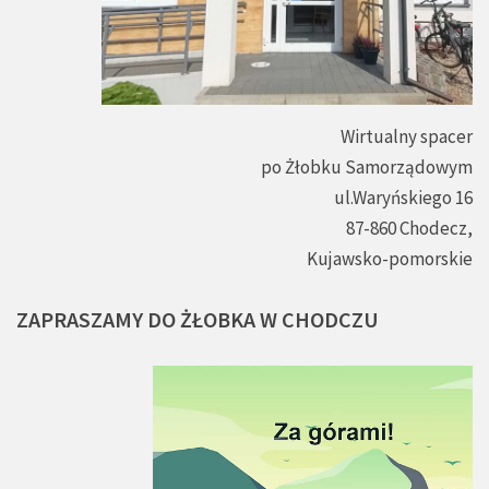
Wirtualny spacer
po Żłobku Samorządowym
ul.Waryńskiego 16
87-860 Chodecz,
Kujawsko-pomorskie
ZAPRASZAMY
DO
ŻŁOBKA
W
CHODCZU