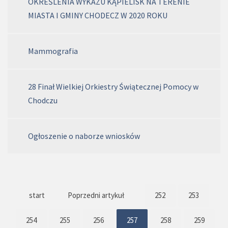
OKREŚLENIA WYKAZU KĄPIELISK NA TERENIE
MIASTA I GMINY CHODECZ W 2020 ROKU
Mammografia
28 Finał Wielkiej Orkiestry Świątecznej Pomocy w
Chodczu
Ogłoszenie o naborze wniosków
start
Poprzedni artykuł
252
253
254
255
256
257
258
259