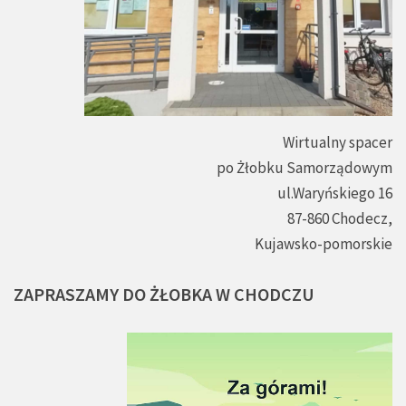
Wirtualny spacer
po Żłobku Samorządowym
ul.Waryńskiego 16
87-860 Chodecz,
Kujawsko-pomorskie
ZAPRASZAMY
DO
ŻŁOBKA
W
CHODCZU