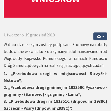
Utworzono: 19 grudzień 2019
W dniu dzisiejszym zostały podpisane 3 umowy na roboty
budowlane w związku z otrzymanym dofinansowaniem od
Wojewody Kujawsko-Pomorskiego w ramach Funduszu
Dróg Samorządowych na realizację następujących zadań:
1. „Przebudowa drogi w miejscowości Strzyżki-
Mstowo”,
2. „Przebudowa drogi gminnej nr 191359C Pyszkowo -
gr.gminy - (Sarnowo) - gr.gminy - Łania”,
3. „Przebudowa drogi nr 191351C (dr.pow. nr 2939C)
Szczecin - Psary (dr.pow. nr 2938C)”.