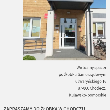
Wirtualny spacer
po Żłobku Samorządowym
ul.Waryńskiego 16
87-860 Chodecz,
Kujawsko-pomorskie
ZAPRASZAMY
DO
ŻŁOBKA
W
CHODCZU