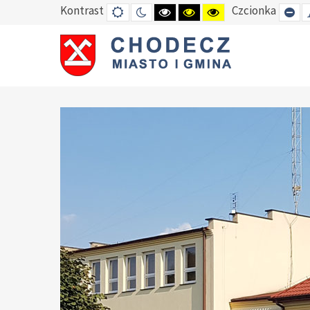
Kontrast
Czcionka
DEFAULT
TRYB
HIGH
HIGH
HIGH
SE
MODE
NOCNY
CONTRAST
CONTRAST
CONTRAST
SM
BLACK
BLACK
YELLOW
FO
WHITE
YELLOW
BLACK
MODE
MODE
MODE