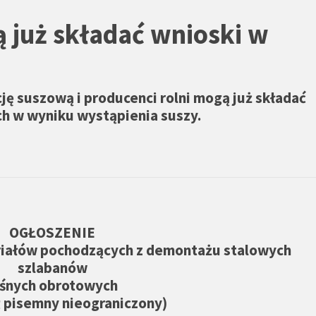
ą już składać wnioski w
ję suszową i producenci rolni mogą już składać
ch w wyniku wystąpienia suszy.
OGŁOSZENIE
riałów pochodzących z demontażu stalowych
szlabanów
eśnych obrotowych
 pisemny nieograniczony)