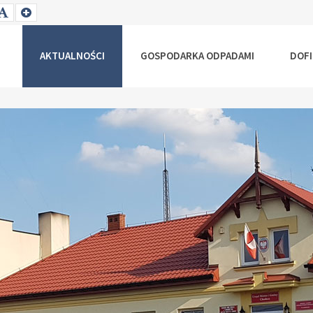
T
SET
SET
ALLER
DEFAULT
LARGER
NT
FONT
FONT
AKTUALNOŚCI
GOSPODARKA ODPADAMI
DOF