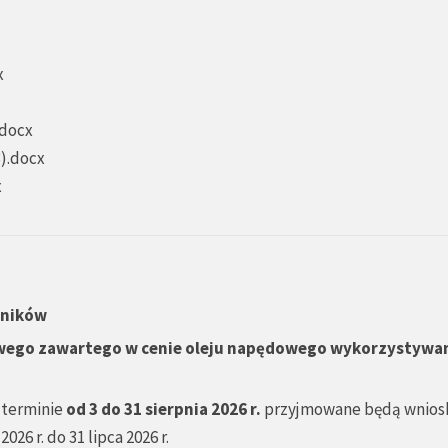
x
.docx
3).docx
x
lników
wego zawartego w cenie oleju napędowego wykorzystywa
 terminie
od 3 do 31 sierpnia 2026 r.
przyjmowane będą wnios
6 r. do 31 lipca 2026 r.