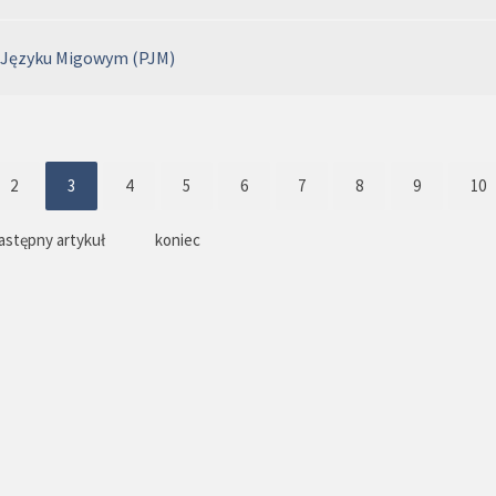
 Języku Migowym (PJM)
2
3
4
5
6
7
8
9
10
astępny artykuł
koniec