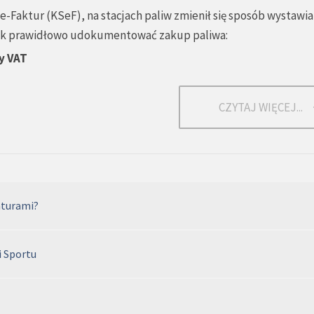
-Faktur (KSeF), na stacjach paliw zmienił się sposób wystawia
 jak prawidłowo udokumentować zakup paliwa:
y VAT
CZYTAJ WIĘCEJ...
aturami?
i Sportu