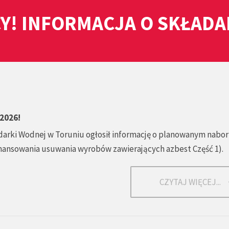
Y! INFORMACJA O SKŁAD
2026!
arki Wodnej w Toruniu ogłosił informację o planowanym nabo
ansowania usuwania wyrobów zawierających azbest Część 1).
CZYTAJ WIĘCEJ...