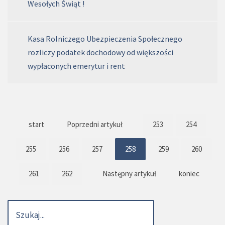
Wesołych Świąt !
Kasa Rolniczego Ubezpieczenia Społecznego
rozliczy podatek dochodowy od większości
wypłaconych emerytur i rent
start
Poprzedni artykuł
253
254
255
256
257
258
259
260
261
262
Następny artykuł
koniec