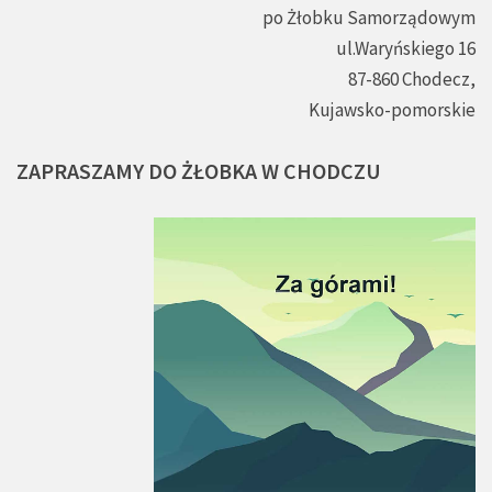
po Żłobku Samorządowym
ul.Waryńskiego 16
87-860 Chodecz,
Kujawsko-pomorskie
ZAPRASZAMY
DO
ŻŁOBKA
W
CHODCZU