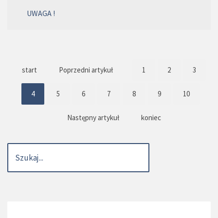
UWAGA !
start
Poprzedni artykuł
1
2
3
4
5
6
7
8
9
10
Następny artykuł
koniec