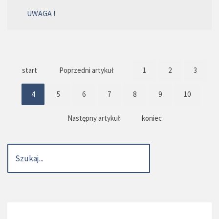
UWAGA !
start
Poprzedni artykuł
1
2
3
4
5
6
7
8
9
10
Następny artykuł
koniec