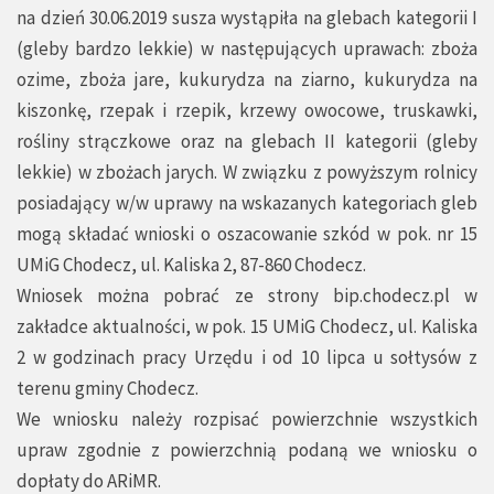
na dzień 30.06.2019 susza wystąpiła na glebach kategorii I
(gleby bardzo lekkie) w następujących uprawach: zboża
ozime, zboża jare, kukurydza na ziarno, kukurydza na
kiszonkę, rzepak i rzepik, krzewy owocowe, truskawki,
rośliny strączkowe oraz na glebach II kategorii (gleby
lekkie) w zbożach jarych. W związku z powyższym rolnicy
posiadający w/w uprawy na wskazanych kategoriach gleb
mogą składać wnioski o oszacowanie szkód w pok. nr 15
UMiG Chodecz, ul. Kaliska 2, 87-860 Chodecz.
Wniosek można pobrać ze strony bip.chodecz.pl w
zakładce aktualności, w pok. 15 UMiG Chodecz, ul. Kaliska
2 w godzinach pracy Urzędu i od 10 lipca u sołtysów z
terenu gminy Chodecz.
We wniosku należy rozpisać powierzchnie wszystkich
upraw zgodnie z powierzchnią podaną we wniosku o
dopłaty do ARiMR.