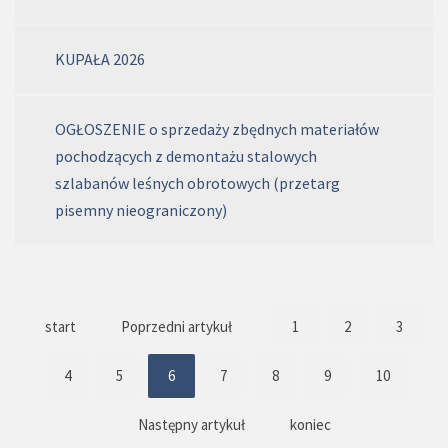
KUPAŁA 2026
OGŁOSZENIE o sprzedaży zbędnych materiałów
pochodzących z demontażu stalowych
szlabanów leśnych obrotowych (przetarg
pisemny nieograniczony)
start
Poprzedni artykuł
1
2
3
4
5
6
7
8
9
10
Następny artykuł
koniec