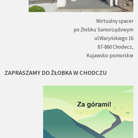
Wirtualny spacer
po Żłobku Samorządowym
ul.Waryńskiego 16
87-860 Chodecz,
Kujawsko-pomorskie
ZAPRASZAMY
DO
ŻŁOBKA
W
CHODCZU