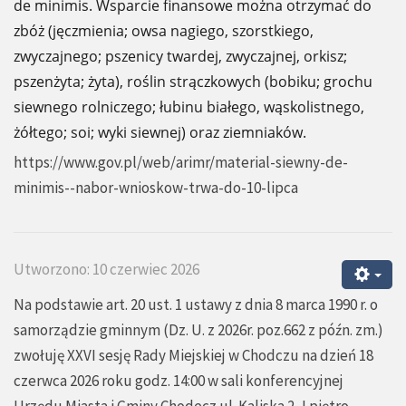
de minimis. Wsparcie finansowe można otrzymać do
zbóż (jęczmienia; owsa nagiego, szorstkiego,
zwyczajnego; pszenicy twardej, zwyczajnej, orkisz;
pszenżyta; żyta), roślin strączkowych (bobiku; grochu
siewnego rolniczego; łubinu białego, wąskolistnego,
żółtego; soi; wyki siewnej) oraz ziemniaków.
https://www.gov.pl/web/arimr/material-siewny-de-
minimis--nabor-wnioskow-trwa-do-10-lipca
Utworzono: 10 czerwiec 2026
Na podstawie art. 20 ust. 1 ustawy z dnia 8 marca 1990 r. o
samorządzie gminnym (Dz. U. z 2026r. poz.662 z późn. zm.)
zwołuję XXVI sesję Rady Miejskiej w Chodczu na dzień 18
czerwca 2026 roku godz. 14:00 w sali konferencyjnej