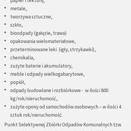
papier i tekturę,
metale,
tworzywa sztuczne,
szkło,
bioodpady (gałęzie, trawa)
opakowania wielomateriałowe,
przeterminowane leki (igły, strzykawki),
chemikalia,
zużyte baterie i akumulatory,
meble i odpady wielkogabarytowe,
popiół,
odpady budowlane i rozbiórkowe - w ilości 800
kg/rok/nieruchomość,
zużyte opony od samochodów osobowych – w ilości 4
sztuk rok/nieruchomość.
Punkt Selektywnej Zbiórki Odpadów Komunalnych tzw.