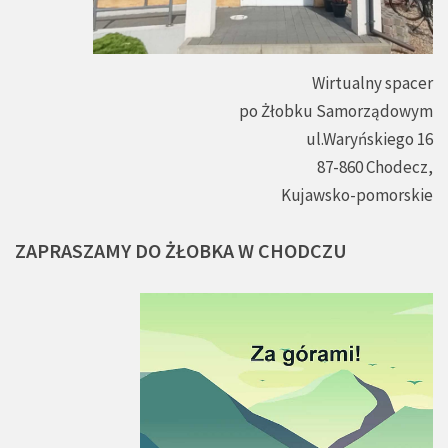
Wirtualny spacer
po Żłobku Samorządowym
ul.Waryńskiego 16
87-860 Chodecz,
Kujawsko-pomorskie
ZAPRASZAMY
DO
ŻŁOBKA
W
CHODCZU