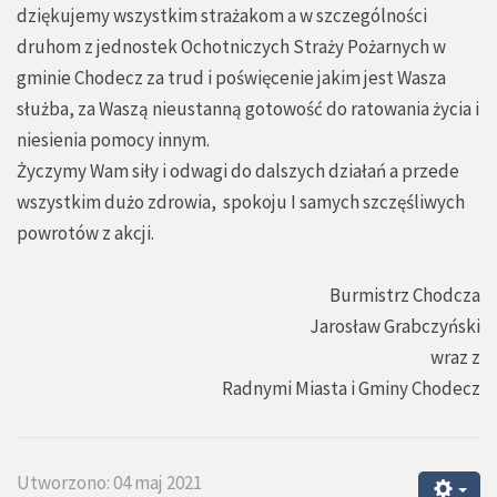
dziękujemy wszystkim strażakom a w szczególności
druhom z jednostek Ochotniczych Straży Pożarnych w
gminie Chodecz za trud i poświęcenie jakim jest Wasza
służba, za Waszą nieustanną gotowość do ratowania życia i
niesienia pomocy innym.
Życzymy Wam siły i odwagi do dalszych działań a przede
wszystkim dużo zdrowia, spokoju I samych szczęśliwych
powrotów z akcji.
Burmistrz Chodcza
Jarosław Grabczyński
wraz z
Radnymi Miasta i Gminy Chodecz
Utworzono: 04 maj 2021