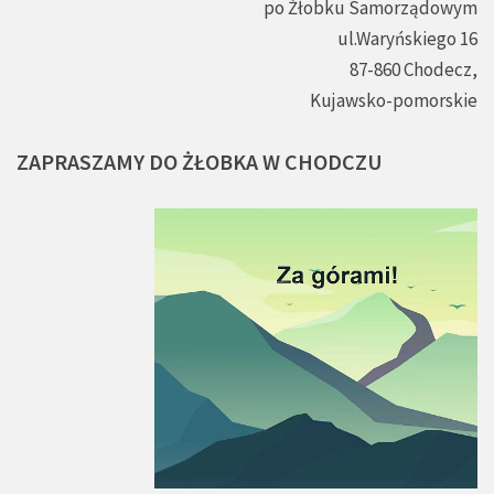
po Żłobku Samorządowym
ul.Waryńskiego 16
87-860 Chodecz,
Kujawsko-pomorskie
ZAPRASZAMY
DO
ŻŁOBKA
W
CHODCZU