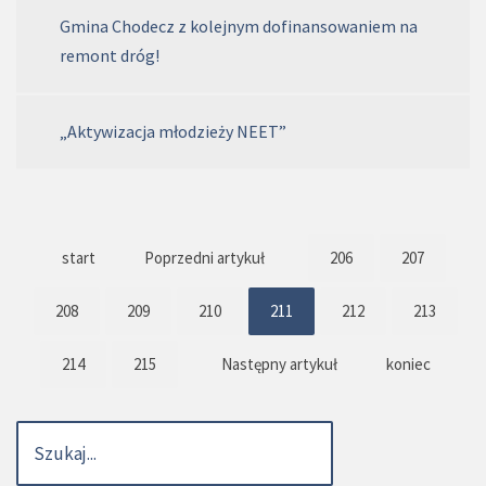
Gmina Chodecz z kolejnym dofinansowaniem na
remont dróg!
„Aktywizacja młodzieży NEET”
start
Poprzedni artykuł
206
207
208
209
210
211
212
213
214
215
Następny artykuł
koniec