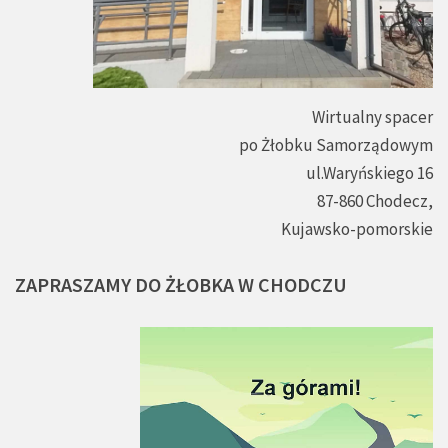
Wirtualny spacer
po Żłobku Samorządowym
ul.Waryńskiego 16
87-860 Chodecz,
Kujawsko-pomorskie
ZAPRASZAMY
DO
ŻŁOBKA
W
CHODCZU