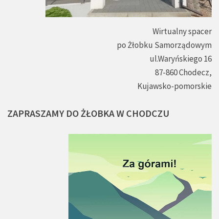
Wirtualny spacer
po Żłobku Samorządowym
ul.Waryńskiego 16
87-860 Chodecz,
Kujawsko-pomorskie
ZAPRASZAMY
DO
ŻŁOBKA
W
CHODCZU