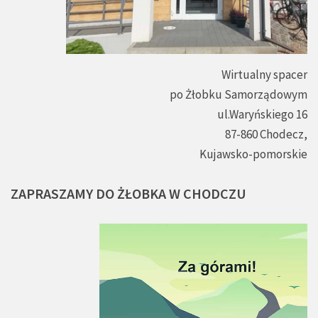
Wirtualny spacer
po Żłobku Samorządowym
ul.Waryńskiego 16
87-860 Chodecz,
Kujawsko-pomorskie
ZAPRASZAMY
DO
ŻŁOBKA
W
CHODCZU