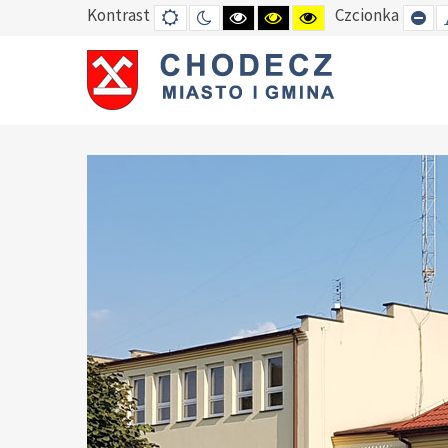
Kontrast
Czcionka
DEFAULT
TRYB
HIGH
HIGH
HIGH
SE
MODE
NOCNY
CONTRAST
CONTRAST
CONTRAST
SM
BLACK
BLACK
YELLOW
FO
WHITE
YELLOW
BLACK
MODE
MODE
MODE