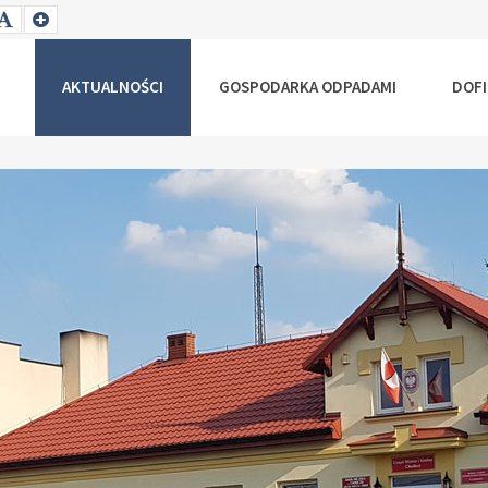
T
SET
SET
ALLER
DEFAULT
LARGER
NT
FONT
FONT
AKTUALNOŚCI
GOSPODARKA ODPADAMI
DOF