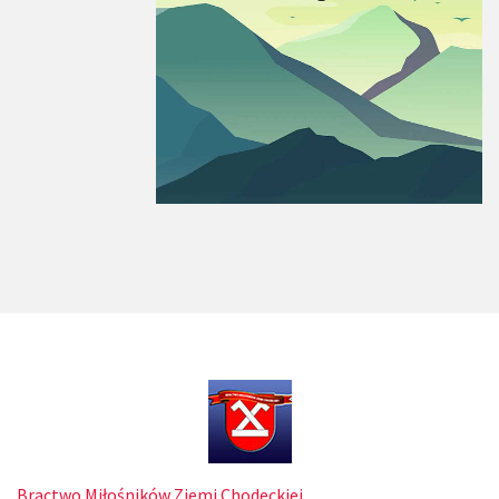
Bractwo Miłośników Ziemi Chodeckiej