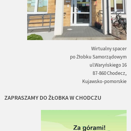
Wirtualny spacer
po Żłobku Samorządowym
ul.Waryńskiego 16
87-860 Chodecz,
Kujawsko-pomorskie
ZAPRASZAMY
DO
ŻŁOBKA
W
CHODCZU