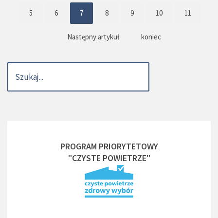
5
6
7
8
9
10
11
Następny artykuł
koniec
PROGRAM PRIORYTETOWY
"CZYSTE POWIETRZE"