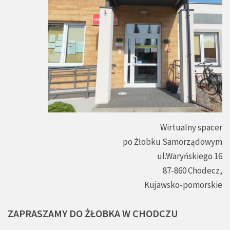
Wirtualny spacer
po Żłobku Samorządowym
ul.Waryńskiego 16
87-860 Chodecz,
Kujawsko-pomorskie
ZAPRASZAMY
DO
ŻŁOBKA
W
CHODCZU