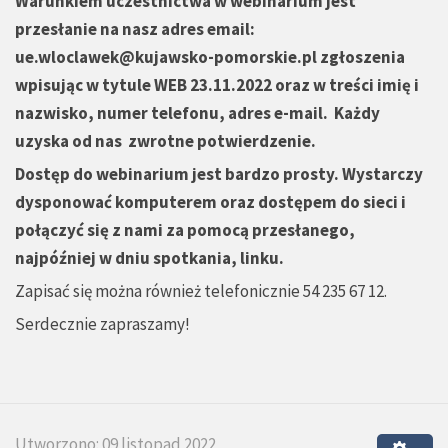
Warunkiem uczestnictwa w webinarium jest
przesłanie na nasz adres email:
ue.wloclawek@kujawsko-pomorskie.pl
zgłoszenia
wpisując w tytule WEB 23.11.2022 oraz w treści imię i
nazwisko, numer telefonu, adres e-mail. Każdy
uzyska od nas zwrotne potwierdzenie.
Dostęp do webinarium jest bardzo prosty. Wystarczy
dysponować komputerem oraz dostępem do sieci i
połączyć się z nami za pomocą przesłanego,
najpóźniej w dniu spotkania, linku.
Zapisać się można również telefonicznie 54 235 67 12.
Serdecznie zapraszamy!
Utworzono: 09 listopad 2022