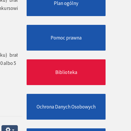
Plan ogólny
nkursowi
Pomoc prawna
ku) brał
0 albo 5
Biblioteka
Ochrona Danych Osobowych