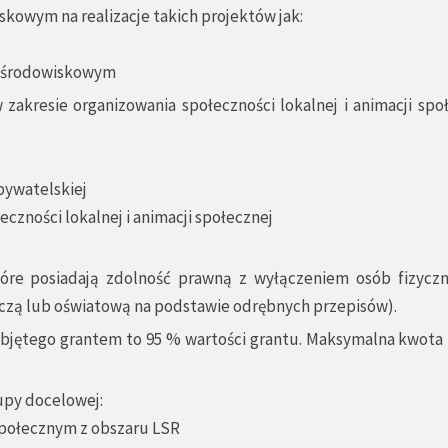
skowym na realizacje takich projektów jak:
ze środowiskowym
w zakresie organizowania społeczności lokalnej i animacji spo
obywatelskiej
eczności lokalnej i animacji społecznej
óre posiadają zdolność prawną z wyłączeniem osób fizyczn
czą lub oświatową na podstawie odrębnych przepisów).
bjętego grantem to 95 % wartości grantu. Maksymalna kwota t
upy docelowej:
połecznym z obszaru LSR