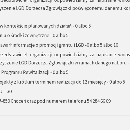
zyszenie LGD Dorzecza Zgłowiączki poświęconemu danemu ko
 kontekście planowanych działań - 0 albo 5
iu o środki zewnętrzne - 0 albo 5
warł informacje o promocji grantu i LGD -0 albo 5 albo 10
rzedstawiciel organizacji odpowiedzialny za napisanie wnios
yszenie LGD Dorzecza Zgłowiączki w ramach danego naboru - 
Programu Rewitalizacji - 0 albo 5
jekty z krótkim terminem realizacji do 12 miesięcy - 0 albo 5
 – 30
 87-850 Choceń oraz pod numerem telefonu 54 284 66 69.