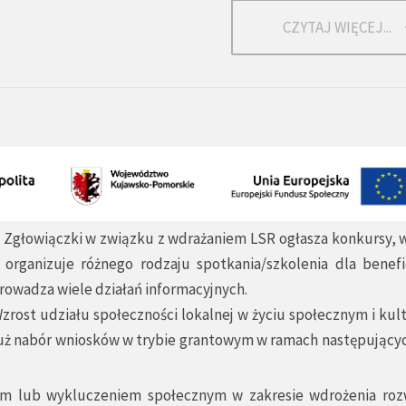
CZYTAJ WIĘCEJ...
a Zgłowiączki w związku z wdrażaniem LSR ogłasza konkursy, 
 organizuje różnego rodzaju spotkania/szkolenia dla benefi
rowadza wiele działań informacyjnych.
zrost udziału społeczności lokalnej w życiu społecznym i ku
y już nabór wniosków w trybie grantowym w ramach następując
wem lub wykluczeniem społecznym w zakresie wdrożenia roz