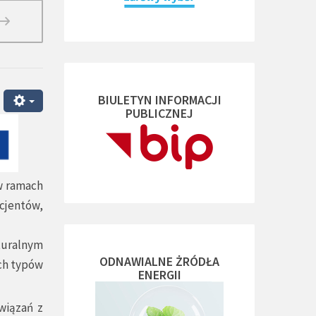
BIULETYN INFORMACJI
PUBLICZNEJ
w ramach
cjentów,
lturalnym
ODNAWIALNE ŻRÓDŁA
ych typów
ENERGII
wiązań z