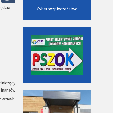
będzie
Cyberbezpieczeństwo
dniczący
 Finansów
kowiecki