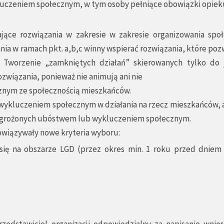
luczeniem społecznym, w tym osoby pełniące obowiązki opie
jące rozwiązania w zakresie w zakresie organizowania społ
łania w ramach pkt. a,b,c winny wspierać rozwiązania, które poz
j. Tworzenie „zamkniętych działań” skierowanych tylko do 
rozwiązania, ponieważ nie animują ani nie
znym ze społecznością mieszkańców.
 wykluczeniem społecznym w działania na rzecz mieszkańców, 
zagrożonych ubóstwem lub wykluczeniem społecznym.
wiązywały nowe kryteria wyboru:
e się na obszarze LGD (przez okres min. 1 roku przed dniem 
rzedstawiciel organizacji odpowiedzialny za napisanie wnios