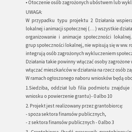
• Otoczenie osób zagrożonych ubóstwem lub wyk
UWAGA:
W przypadku typu projektu 2 Działania wspiera
lokalnej i animacji społecznej (… ) wszystkie dzia
organizowanie i animacje społeczności lokalne
grup społeczności lokalnej, nie wpisują się w ww. 
integrują osób zagrożonych wykluczeniem społec
Działania takie powinny włączać osoby zagrożone
włączać mieszkańców w działania na rzecz osób 
W ramach ogłoszonego naboru wniosków będą obo
1.Siedziba, oddział lub filia podmiotu znajduj
wniosku o powierzenie grantu)- 0 albo 10
2. Projekt jest realizowany przez grantobiorcę:
- spoza sektora finansów publicznych,
- z sektora finansów publicznych - 0 albo 3
3. Grantobiorca (bądź pracownik grantobiorcy/p