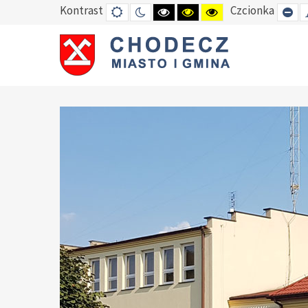
Kontrast
Czcionka
DEFAULT
TRYB
HIGH
HIGH
HIGH
SE
MODE
NOCNY
CONTRAST
CONTRAST
CONTRAST
SM
BLACK
BLACK
YELLOW
FO
WHITE
YELLOW
BLACK
MODE
MODE
MODE