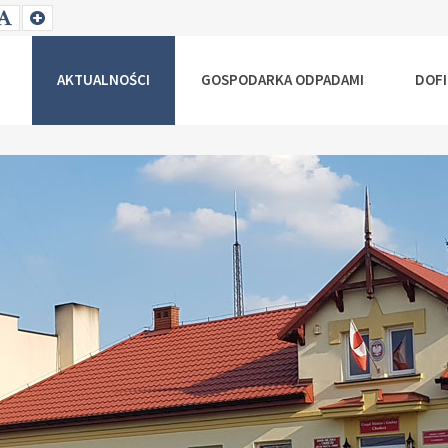
T
SET
SET
ALLER
DEFAULT
LARGER
NT
FONT
FONT
AKTUALNOŚCI
GOSPODARKA ODPADAMI
DOF