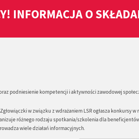
Y! INFORMACJA O SKŁAD
i oraz podniesienie kompetencji i aktywności zawodowej społec
 Zgłowiączki w związku z wdrażaniem LSR ogłasza konkursy w
ganizuje różnego rodzaju spotkania/szkolenia dla beneficjentów
rowadza wiele działań informacyjnych.