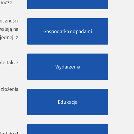
kuńcze
eczności
walają na
Gospodarka odpadami
jednej z
ale także
Wydarzenia
złożenia
Edukacja
ku) brał