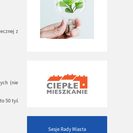
łecznej z
ych (nie
o 50 tyś
Sesje Rady Miasta