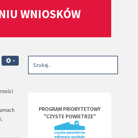
ANIU WNIOSKÓW
zności
PROGRAM PRIORYTETOWY
 ramach
"CZYSTE POWIETRZE"
,