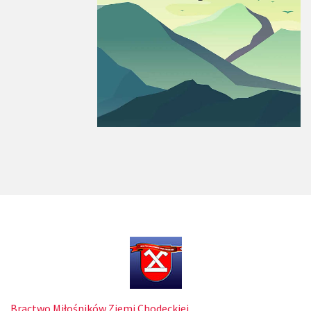
Bractwo Miłośników Ziemi Chodeckiej