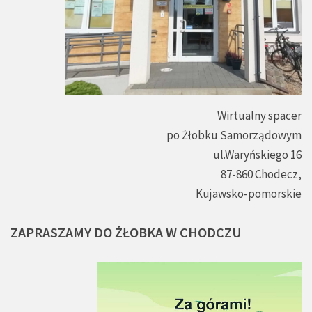
Wirtualny spacer
po Żłobku Samorządowym
ul.Waryńskiego 16
87-860 Chodecz,
Kujawsko-pomorskie
ZAPRASZAMY
DO
ŻŁOBKA
W
CHODCZU