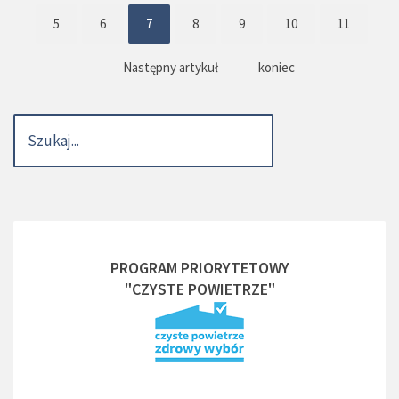
5
6
7
8
9
10
11
Następny artykuł
koniec
PROGRAM PRIORYTETOWY
"CZYSTE POWIETRZE"