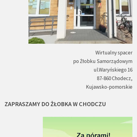
Wirtualny spacer
po Żłobku Samorządowym
ul.Waryńskiego 16
87-860 Chodecz,
Kujawsko-pomorskie
ZAPRASZAMY
DO
ŻŁOBKA
W
CHODCZU