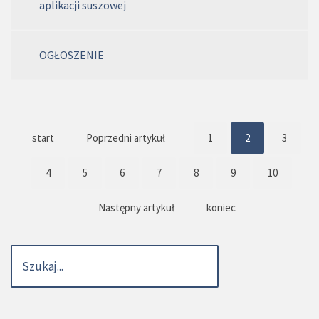
aplikacji suszowej
OGŁOSZENIE
start
Poprzedni artykuł
1
2
3
4
5
6
7
8
9
10
Następny artykuł
koniec