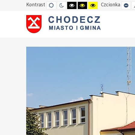
Kontrast
Czcionka
DEFAULT
TRYB
HIGH
HIGH
HIGH
SE
MODE
NOCNY
CONTRAST
CONTRAST
CONTRAST
SM
BLACK
BLACK
YELLOW
FO
WHITE
YELLOW
BLACK
MODE
MODE
MODE