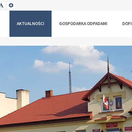
T
SET
SET
ALLER
DEFAULT
LARGER
NT
FONT
FONT
AKTUALNOŚCI
GOSPODARKA ODPADAMI
DOF