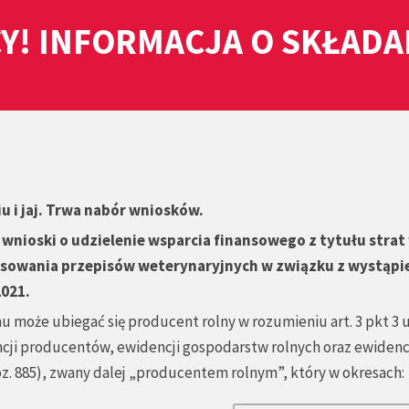
Y! INFORMACJA O SKŁAD
 i jaj. Trwa nabór wniosków.
wnioski o udzielenie wsparcia finansowego z tytułu strat
tosowania przepisów weterynaryjnych w związku z wystąp
2021.
oże ubiegać się producent rolny w rozumieniu art. 3 pkt 3 
encji producentów, ewidencji gospodarstw rolnych oraz ewidenc
poz. 885), zwany dalej „producentem rolnym”, który w okresach: