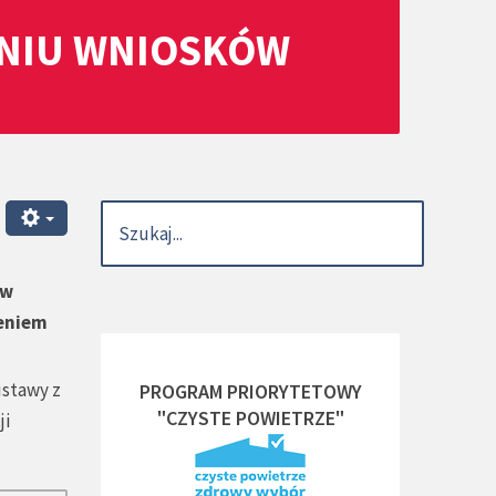
ANIU WNIOSKÓW
 w
ieniem
ustawy z
PROGRAM PRIORYTETOWY
"CZYSTE POWIETRZE"
ji