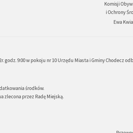
Komisji Obyw
i Ochrony Śr
Ewa Kwi
r. godz. 9:00 w pokoju nr 10 Urzędu Miasta i Gminy Chodecz od
ydatkowania środków.
wa zlecona przez Radę Miejską.
Przewo