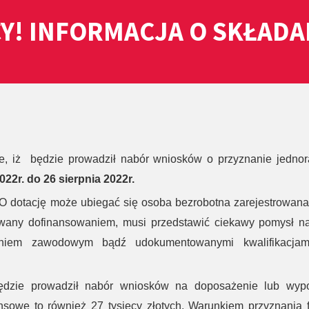
Y! INFORMACJA O SKŁAD
, iż będzie prowadził nabór wniosków o przyznanie jedno
022r. do 26 sierpnia 2022r.
 O dotację może ubiegać się osoba bezrobotna zarejestrowana
owany dofinansowaniem, musi przedstawić ciekawy pomysł n
czeniem zawodowym bądź udokumentowanymi kwalifikacja
zie prowadził nabór wniosków na doposażenie lub wyp
sowe to również 27 tysięcy złotych. Warunkiem przyznania 