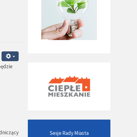
będzie
dniczący
Sesje Rady Miasta