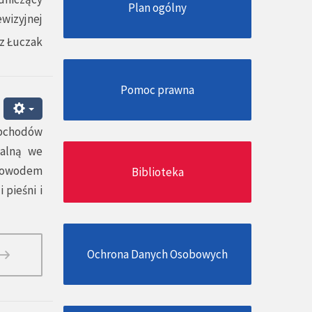
Plan ogólny
ewizyjnej
z Łuczak
Pomoc prawna
obchodów
jalną we
orowodem
Biblioteka
pieśni i
Ochrona Danych Osobowych