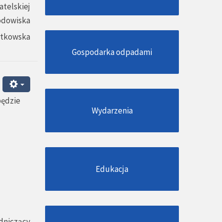
atelskiej
odowiska
atkowska
Gospodarka odpadami
będzie
Wydarzenia
Edukacja
dniczący