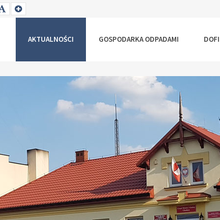
T
SET
SET
ALLER
DEFAULT
LARGER
NT
FONT
FONT
AKTUALNOŚCI
GOSPODARKA ODPADAMI
DOF