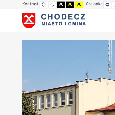
Kontrast
Czcionka
DEFAULT
TRYB
HIGH
HIGH
HIGH
SE
MODE
NOCNY
CONTRAST
CONTRAST
CONTRAST
SM
BLACK
BLACK
YELLOW
FO
WHITE
YELLOW
BLACK
MODE
MODE
MODE