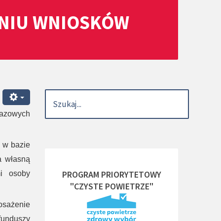
ANIU WNIOSKÓW
razowych
 w bazie
a własną
PROGRAM PRIORYTETOWY
mi osoby
"CZYSTE POWIETRZE"
osażenie
funduszy